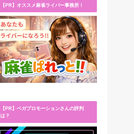
【PR】オススメ麻雀ライバー事務所！
【PR】ベガプロモーションさんの評判
は？