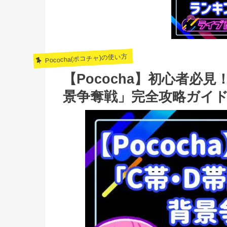
Pococha(ポコチャ)の使い方
【Pococha】初心者必
景争奪戦」完全攻略ガイ