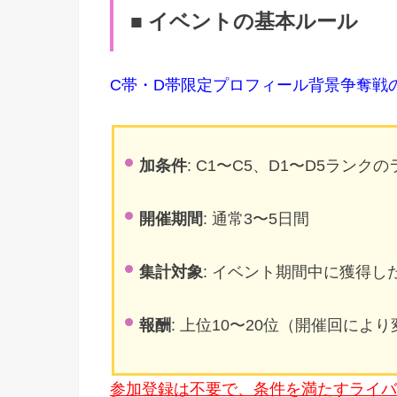
■ イベントの基本ルール
C帯・D帯限定プロフィール背景争奪戦
加条件
: C1〜C5、D1〜D5ランク
開催期間
: 通常3〜5日間
集計対象
: イベント期間中に獲得し
報酬
: 上位10〜20位（開催回によ
参加登録は不要で、条件を満たすライバ