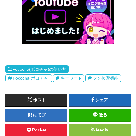
Pococha(ポコチャ)の使い方
Pococha(ポコチャ)
キーワード
タグ検索機能
ポスト
シェア
はてブ
送る
Pocket
feedly