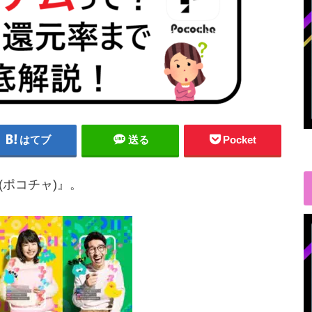
はてブ
送る
Pocket
(ポコチャ)』。