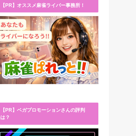
【PR】オススメ麻雀ライバー事務所！
【PR】ベガプロモーションさんの評判
は？