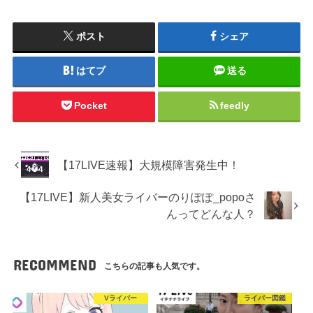
ポスト
シェア
はてブ
送る
Pocket
feedly
【17LIVE速報】大規模障害発生中！
【17LIVE】新人美女ライバーのりぽぽ_popoさ
んってどんな人？
RECOMMEND
こちらの記事も人気です。
Vライバー
ライバー図鑑