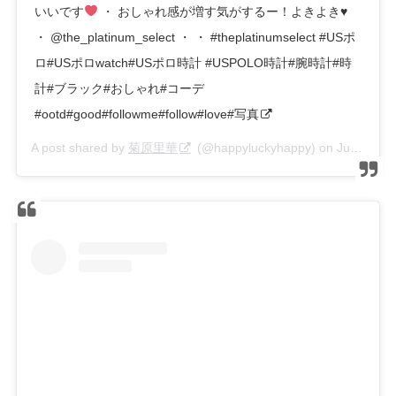
いいです
・ おしゃれ感が増す気がするー！よきよき
♥
・ @the_platinum_select ・ ・ #theplatinumselect #USポ
ロ#USポロwatch#USポロ時計 #USPOLO時計#腕時計#時
計#ブラック#おしゃれ#コーデ
#ootd#good#followme#follow#love#写真
A post shared by
菊原里華
(@happyluckyhappy) on
Jun 17, 2020 at 2:01am PDT