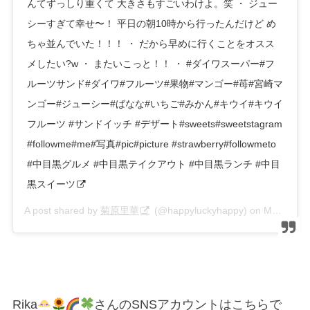
んてずっしり重くて 大きさもすごいわけよ。笑 ・ ジュー
シーすぎて幸せ〜！ 平日の朝10時から行ったんだけど め
ちゃ並んでいた！！！ ・ だから早めに行くことをオスス
メしたい?w ・ またいこっと！！ ・ #ダイワスーパー#フ
ルーツサンド#ダイワ#フルーツ#果物#マンゴー#苺#宮崎マ
ンゴー#ジューシー#ばなな#いちご#みかん#キウイ#キウイ
フルーツ #サンドイッチ #デザート#sweets#sweetstagram
#followme#me#写真#pic#picture #strawberry#followmeto
#中目黒グルメ #中目黒テイクアウト #中目黒ランチ #中目
黒スイーツ
A post shared by
菊原里華
(@happyluckyhappy) on
May 19, 2020 at 12:11am PDT
Rika
さんのSNSアカウントはこちらで