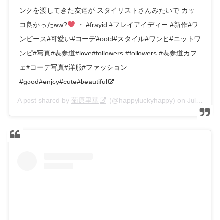
ンクを渡してきた友達が スタイリストさんみたいで カッ
コ良かったww?
・ #frayid #フレイアイディー #新作#ワ
ンピース#可愛い#コーデ#ootd#スタイル#ワンピ#ニットワ
ンピ#写真#表参道#love#followers #followers #表参道カフ
ェ#コーデ写真#洋服#ファッション
#good#enjoy#cute#beautiful
A post shared by
菊原里華
(@happyluckyhappy) on
Jul 6, 2020 at 1:21am PDT