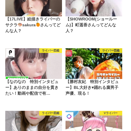
【17LIVE】絵描きライバーの
【SHOWROOM(ショールー
サクラ
sakura
さんってど
ム)】町遥香さんってどんな
んな人？
人？
ライバー図鑑
ライバー図鑑
【なのなの 特別インタビュ
【勝村友紀 特別インタビュ
ー】ありのままの自分を貫き
ー】BL大好き♥踊れる腐男子
たい！動画や配信で有…
声優、現る！
ライバー図鑑
Vライバー