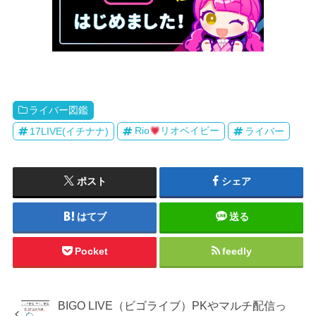
ライバー図鑑
17LIVE(イチナナ)
Rio
リオベイビー
ライバー
ポスト
シェア
はてブ
送る
Pocket
feedly
BIGO LIVE（ビゴライブ）PKやマルチ配信っ