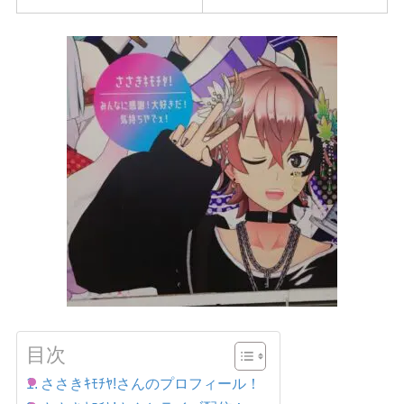
目次
ささきｷﾓﾁﾔ!さんのプロフィール！