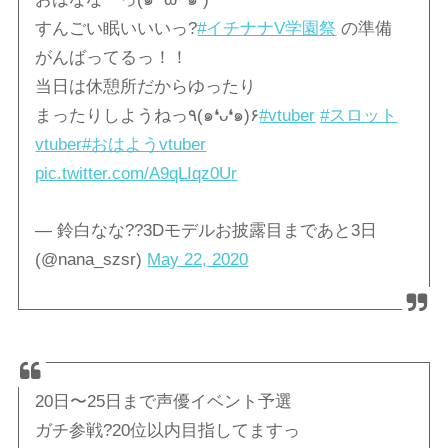
すんごい眠いいいっ?
#イチナナV学園祭
の準備
がんばってるっ！！
当日は休憩所だからゆったり
まったりしようねっ٩(๑❛ᴗ❛๑)۶
#vtuber
#スロット
vtuber
#おはようvtuber
pic.twitter.com/A9qLIqz0Ur
— 鈴白なな??3Dモデルお披露目まであと3日
(@nana_szsr)
May 22, 2020
20日〜25日まで声優イベント予選
ガチ参戦?20位以内目指してますっ