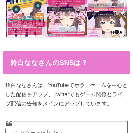
鈴白ななさんのSNSは？
鈴白ななさんは、YouTubeでホラーゲームを中心と
した配信をアップ、Twitterでもゲーム関係とライ
ブ配信の告知をメインにアップしています。
おはななーっ(๑╹ω╹๑ )