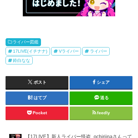
ライバー図鑑
17LIVE(イチナナ)
Vライバー
ライバー
鈴白なな
ポスト
シェア
はてブ
送る
Pocket
feedly
【17LIVE】新人ライバー怪盗_ochiriinaさんって