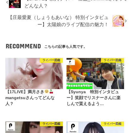
どんな人？
【庄最愛夏（しょうもあいな） 特別インタビュ
ー】太陽娘のライブ配信の魅力！
RECOMMEND
こちらの記事も人気です。
ライバー図鑑
ライバー図鑑
【17LIVE】満月さき
【Syunya 特別インタビュ
mangetsuさんってどんな
ー】笑顔でリスナーさんに楽
人？
しんで貰えるよう…
ライバー図鑑
ライバー図鑑