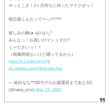
やっとこさ！2ヶ月待ちに待ったマイクがっ！
明日届くんだってーっ?????
嬉しみの舞(● ˃̶͈̀ロ˂̶͈́)੭ꠥ⁾⁾
みんなっ！お祝いのマシュマロ?
くーださいっ！！
（画像関係ないけど踊ってるから）
https://t.co/olnJncIcP8
pic.twitter.com/XW3vd3mXgy
— 鈴白なな??3Dモデルお披露目まであと3日
(@nana_szsr)
May 19, 2020