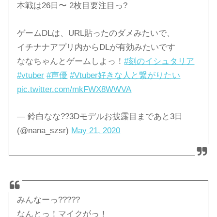
本戦は26日〜 2枚目要注目っ?
ゲームDLは、URL貼ったのダメみたいで、
イチナナアプリ内からDLが有効みたいです
ななちゃんとゲームしよっ！
#刻のイシュタリア
#vtuber
#声優
#Vtuber好きな人と繋がりたい
pic.twitter.com/mkFWX8WWVA
— 鈴白なな??3Dモデルお披露目まであと3日
(@nana_szsr)
May 21, 2020
みんなーっ?????
なんとっ！マイクがっ！