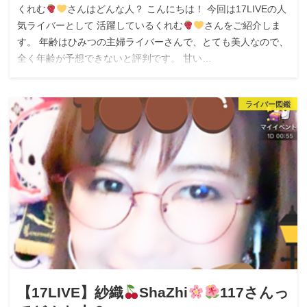
くれむ
さんはどんな人？ こんにちは！ 今回は17LIVEの人
気ライバーとして 活躍しているくれむ
さんをご紹介しま
す。 年齢はひみつの主婦ライバーさんで、とても美人なので、
全く年齢が予想できないと評判です。 甘い…
ライバー図鑑
【17LIVE】紗織
ShaZhi
117さんっ