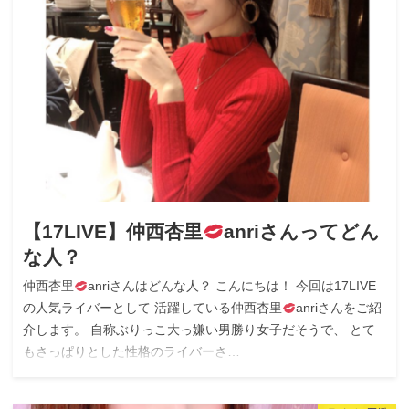
【17LIVE】仲西杏里
anriさんってどん
な人？
仲西杏里
anriさんはどんな人？ こんにちは！ 今回は17LIVE
の人気ライバーとして 活躍している仲西杏里
anriさんをご紹
介します。 自称ぶりっこ大っ嫌い男勝り女子だそうで、 とて
もさっぱりとした性格のライバーさ…