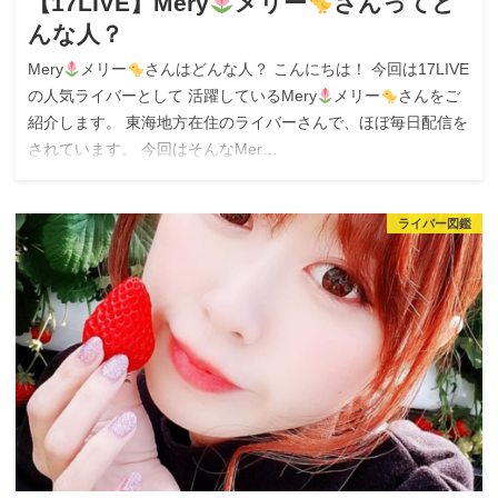
【17LIVE】Mery
メリー
さんってど
んな人？
Mery
メリー
さんはどんな人？ こんにちは！ 今回は17LIVE
の人気ライバーとして 活躍しているMery
メリー
さんをご
紹介します。 東海地方在住のライバーさんで、ほぼ毎日配信を
されています。 今回はそんなMer…
ライバー図鑑