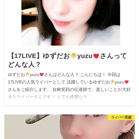
【17LIVE】ゆずだお
yuzu
さんって
どんな人？
ゆずだお
yuzu
さんはどんな人？ こんにちは！ 今回は
17LIVEの人気ライバーとして 活躍しているゆずだお
yuzu
さんをご紹介します。 自称笑顔の伝道師で、楽しいことが大好
きなライバーさんです！ とても綺麗なラ…
ライバー図鑑