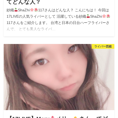
てどんな人？
紗織
ShaZhi
117さんはどんな人？ こんにちは！ 今回は
17LIVEの人気ライバーとして 活躍している紗織
ShaZhi
117さんをご紹介します。 台湾と日本の日台ハーフライバーさ
んで、 とても美人なライバ…
ライバー図鑑