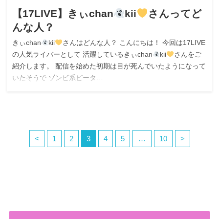
【17LIVE】きぃchan
kii
さんってど
んな人？
きぃchan
kii
さんはどんな人？ こんにちは！ 今回は17LIVE
の人気ライバーとして 活躍しているきぃchan
kii
さんをご
紹介します。 配信を始めた初期は目が死んでいたようになって
いたそうで ゾンビ系ピータ…
<
1
2
3
4
5
…
10
>