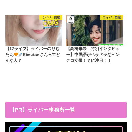
ライバー図鑑
ライバー図鑑
【17ライブ】ライバーのりむ
【高橋未希 特別インタビュ
たん
Rimutanさんってど
ー】中国語がペラペラなヘン
んな人？
テコ女優！？に注目！！
【PR】ライバー事務所一覧