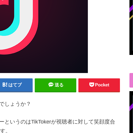
はてブ
送る
Pocket
知でしょうか？
ーというのはTikTokerが視聴者に対して笑顔度合
す。