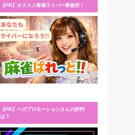
【PR】オススメ麻雀ライバー事務所！
【PR】ベガプロモーションさんの評判
は？