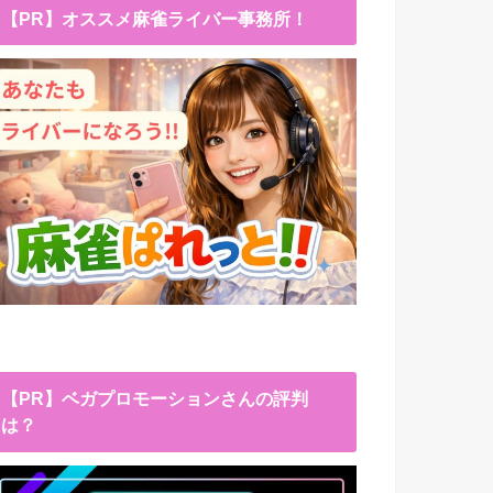
【PR】オススメ麻雀ライバー事務所！
【PR】ベガプロモーションさんの評判
は？