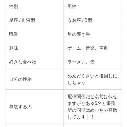
性別
男性
星座 / 血液型
うお座 / B型
職業
星の導き手
趣味
ゲーム、音楽、声劇
好きな食べ物
ラーメン、酒
めんどくさいと後回しに
自分の性格
しちゃう
配信関係だと名前は伏せ
ますがとある5名と事務
尊敬する人
所の同期はめっちゃ尊敬
してます！！