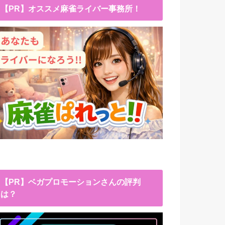
【PR】オススメ麻雀ライバー事務所！
【PR】ベガプロモーションさんの評判
は？