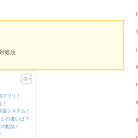
対処法
配信アプリ！
る！
い収益システム！
chaとの違いは？
だけの配信！
！