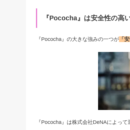
『Pococha』は安全性の
『Pococha』の大きな強みの一つが
「安
『Pococha』は株式会社DeNAによ