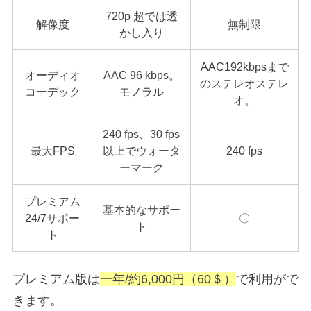
720p 超では透
解像度
無制限
かし入り
AAC192kbpsまで
オーディオ
AAC 96 kbps。
のステレオステレ
コーデック
モノラル
オ。
240 fps、30 fps
最大FPS
以上でウォータ
240 fps
ーマーク
プレミアム
基本的なサポー
24/7サポー
〇
ト
ト
プレミアム版は
一年/約6,000円（60＄）
で利用がで
きます。