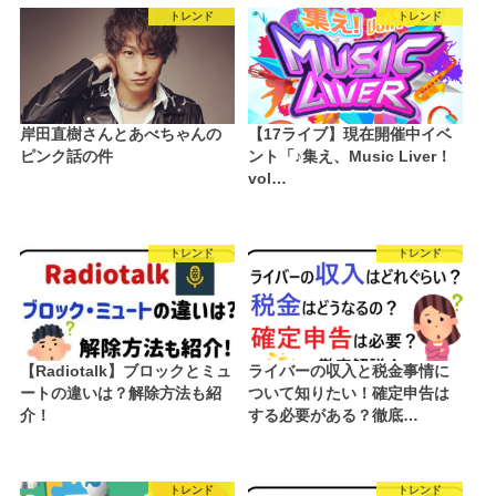
トレンド
トレンド
岸田直樹さんとあべちゃんの
【17ライブ】現在開催中イベ
ピンク話の件
ント「♪集え、Music Liver！
vol…
トレンド
トレンド
【Radiotalk】ブロックとミュ
ライバーの収入と税金事情に
ートの違いは？解除方法も紹
ついて知りたい！確定申告は
介！
する必要がある？徹底…
トレンド
トレンド