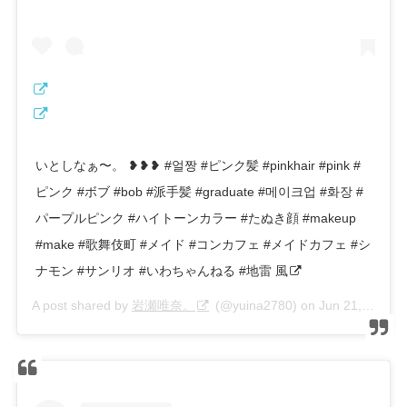
いとしなぁ〜。 ❥❥❥ #얼짱 #ピンク髪 #pinkhair #pink #
ピンク #ボブ #bob #派手髪 #graduate #메이크업 #화장 #
パープルピンク #ハイトーンカラー #たぬき顔 #makeup
#make #歌舞伎町 #メイド #コンカフェ #メイドカフェ #シ
ナモン #サンリオ #いわちゃんねる #地雷 風
A post shared by
岩瀬唯奈。
(@yuina2780) on
Jun 21, 2019 at 4:33pm PDT