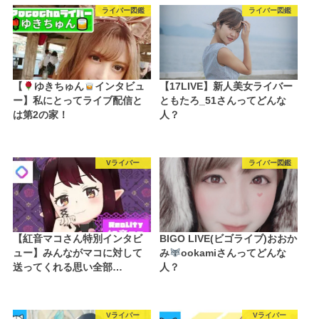
ライバー図鑑
ライバー図鑑
【
ゆきちゅん
インタビュ
【17LIVE】新人美女ライバー
ー】私にとってライブ配信と
ともたろ_51さんってどんな
は第2の家！
人？
Vライバー
ライバー図鑑
【紅音マコさん特別インタビ
BIGO LIVE(ビゴライブ)おおか
ュー】みんながマコに対して
み
ookamiさんってどんな
送ってくれる思い全部…
人？
Vライバー
Vライバー