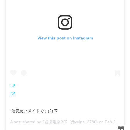
View this post on Instagram
治安悪いメイドです(?)
A post shared by
?岩瀬唯奈?
(@yuina_2780) on
Feb 20, 2020 at 6:11am PST