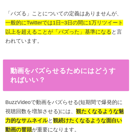
「バズる」ことについての定義はありませんが、
一般的に
Twitter
では
1
日
~3
日の間に
1
万リツイート
以上を超えることが「バズった」基準になる
と言
われています。
動画をバズらせるためにはどうす
ればいい？
BuzzVideoで動画をバズらせる(短期間で爆発的に
視聴回数を増加させる)には、
観たくなるような魅
力的なサムネイル
と
観続けたくなるような面白い
動画の冒頭
が重要になります。