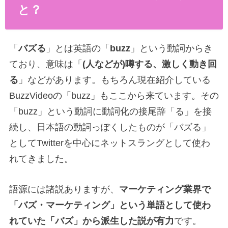
と？
「
バズる
」とは英語の「
buzz
」という動詞からき
ており、意味は「
(
人などが
)
噂する、激しく動き回
る
」などがあります。もちろん現在紹介している
BuzzVideo
の「
buzz
」もここから来ています。その
「
buzz
」という動詞に動詞化の接尾辞「る」を接
続し、日本語の動詞っぽくしたものが「バズる」
として
Twitter
を中心にネットスラングとして使わ
れてきました。
語源には諸説ありますが、
マーケティング業界で
「バズ・マーケティング」という単語として使わ
れていた「バズ」から派生した説が有力
です。