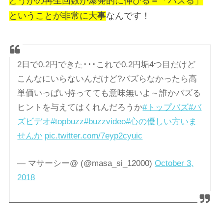
どうがの再生回数が爆発的に伸びる＝「バズる」
ということが非常に大事
なんです！
2日で0.2円できた･･･これで0.2円垢4つ目だけど
こんなにいらないんだけど?バズらなかったら高
単価いっぱい持ってても意味無いよ～誰かバズる
ヒントを与えてはくれんだろうか
#トップバズ
#バ
ズビデオ
#topbuzz
#buzzvideo
#心の優しい方いま
せんか
pic.twitter.com/7eyp2cyuic
— マサーシー@ (@masa_si_12000)
October 3,
2018