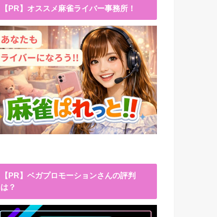
【PR】オススメ麻雀ライバー事務所！
【PR】ベガプロモーションさんの評判
は？