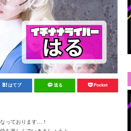
はてブ
送る
Pocket
なっております…！