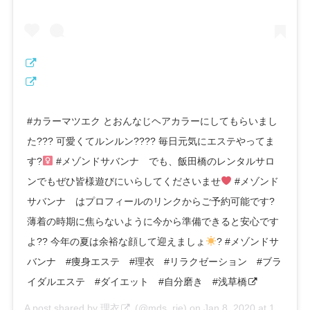
#カラーマツエク とおんなじヘアカラーにしてもらいまし
た??? 可愛くてルンルン???? 毎日元気にエステやってま
す?‍
#メゾンドサバンナ でも、飯田橋のレンタルサロ
ンでもぜひ皆様遊びにいらしてくださいませ
#メゾンド
サバンナ はプロフィールのリンクからご予約可能です?
薄着の時期に焦らないように今から準備できると安心です
よ?? 今年の夏は余裕な顔して迎えましょ
? #メゾンドサ
バンナ #痩身エステ #理衣 #リラクゼーション #ブラ
イダルエステ #ダイエット #自分磨き #浅草橋
A post shared by
理衣
(@mds_rie) on
Jan 8, 2020 at 10:13pm PST