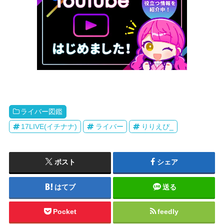
ライバー図鑑
17LIVE(イチナナ)
ライバー
りりえぴ_
ポスト
シェア
はてブ
送る
Pocket
feedly