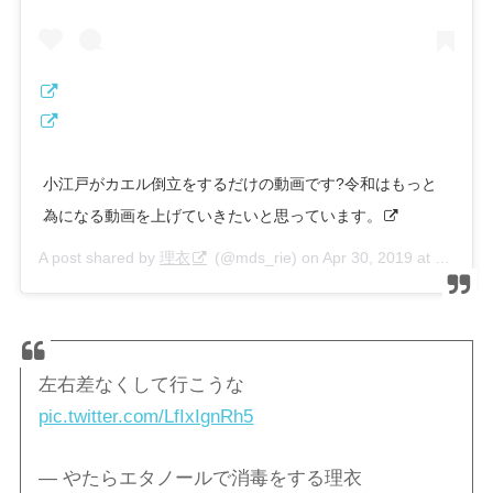
小江戸がカエル倒立をするだけの動画です?令和はもっと
為になる動画を上げていきたいと思っています。
A post shared by
理衣
(@mds_rie) on
Apr 30, 2019 at 7:20am PDT
左右差なくして行こうな
pic.twitter.com/LfIxIgnRh5
— やたらエタノールで消毒をする理衣