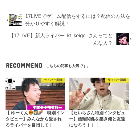
17LIVEでゲーム配信をするには？配信の方法を
分かりやすく解説！
【17LIVE】新人ライバー..kt_keigo..さんってど
んな人？
RECOMMEND
こちらの記事も人気です。
ライバー図鑑
ライバー図鑑
【 ゆーくん
特別イン
【たいらさん特別インタビュ
タビュー】みんなから愛され
ー】信頼関係を築き俺と友達
るライバーを目指して！
になろう！！！