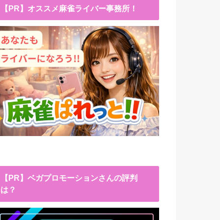
【PR】オススメ麻雀ライバー事務所！
【PR】ベガプロモーションさんの評判
は？