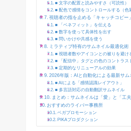
■ 文字の配置と読みやすさ（可読性）
■ 配色で感情をコントロールする（色
7. 視聴者の指を止める「キャッチコピー
■ 「ベネフィット」を伝える
■ 数字を使って具体性を出す
■ 問いかけや共感を使う
8. ミラティブ特有のサムネイル最適化術
■ 視聴者数やアイコンとの被りを避け
■ 「配信中」タグとの色のコントラス
■ 定期的なリニューアルの効果
9. 2026年版：AIと自動化による最新サ
■ AIによる「感情認識レイアウト」
■ 多言語対応の自動翻訳サムネイル
10. まとめ：サムネイルは「愛」と「工
おすすめのライバー事務所
ベガプロモーション
PIKAプロダクション