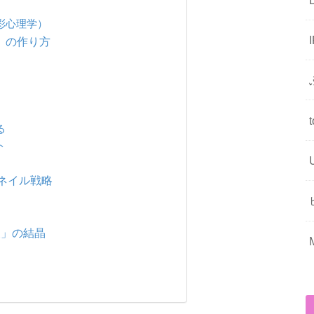
彩心理学）
」の作り方
る
ト
ムネイル戦略
夫」の結晶