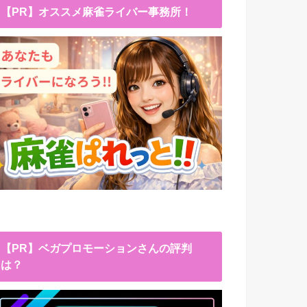
【PR】オススメ麻雀ライバー事務所！
【PR】ベガプロモーションさんの評判
は？