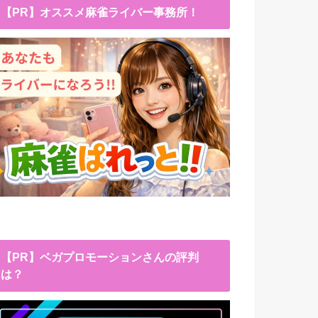
【PR】オススメ麻雀ライバー事務所！
【PR】ベガプロモーションさんの評判
は？