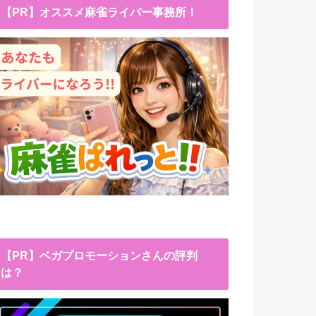
【PR】オススメ麻雀ライバー事務所！
【PR】ベガプロモーションさんの評判
は？