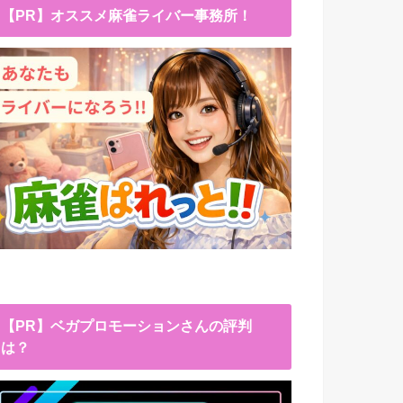
【PR】オススメ麻雀ライバー事務所！
【PR】ベガプロモーションさんの評判
は？