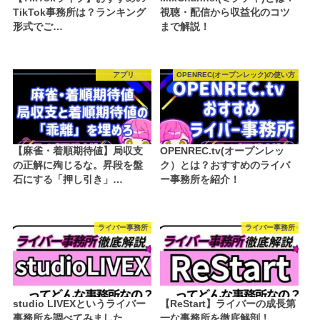
TikTok事務所は？ランキング
視聴・配信から収益化のコツ
形式でご…
まで解説！
アプリ
OPENREC(オープンレック)の使い方
【麻雀・着順期待値】局収支
OPENREC.tv(オープンレッ
の正解に殉じるな。昇段を盤
ク）とは？おすすめのライバ
石にする「押し引き」…
ー事務所を紹介！
ライバー事務所
ライバー事務所
studio LIVEXというライバー
【ReStart】ライバーの成長第
事務所を調べてみました
一な事務所を徹底解剖！