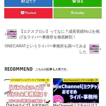
はてブ
送る
Pocket
feedly
【エクスプロレ】ってなに？成長実績No.1を掲
げるライバー事務所を徹底解剖！
ONECARATというライバー事務所を調べてみま
した
RECOMMEND
こちらの記事も人気です。
17LIVE(ワンセブンライブ)の使い方
MixChannel(ミクチャ)の使い方
【TikTokライブ】おすすめの
MixChannel(ミクチャ)とは？