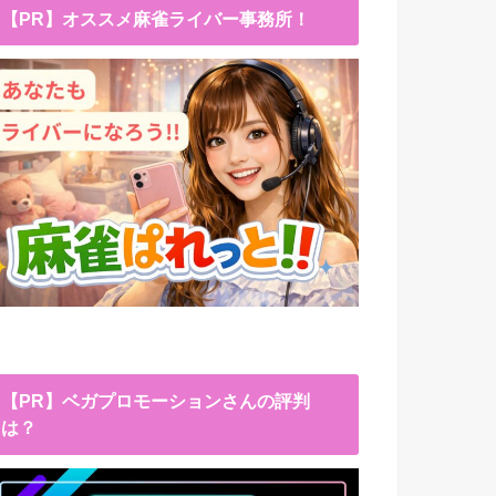
【PR】オススメ麻雀ライバー事務所！
【PR】ベガプロモーションさんの評判
は？