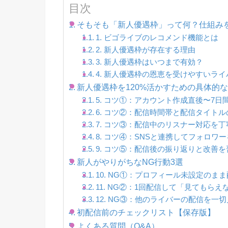
目次
そもそも「新人優遇枠」って何？仕組み
1. ビゴライブのレコメンド機能とは
2. 新人優遇枠が存在する理由
3. 新人優遇枠はいつまで有効？
4. 新人優遇枠の恩恵を受けやすいラ
新人優遇枠を120%活かすための具体的
5. コツ①：アカウント作成直後〜7日
6. コツ②：配信時間帯と配信タイト
7. コツ③：配信中のリスナー対応を
8. コツ④：SNSと連携してフォロワ
9. コツ⑤：配信後の振り返りと改善
新人がやりがちなNG行動3選
10. NG①：プロフィール未設定のま
11. NG②：1回配信して「見てもら
12. NG③：他のライバーの配信を一
初配信前のチェックリスト【保存版】
よくある質問（Q&A）