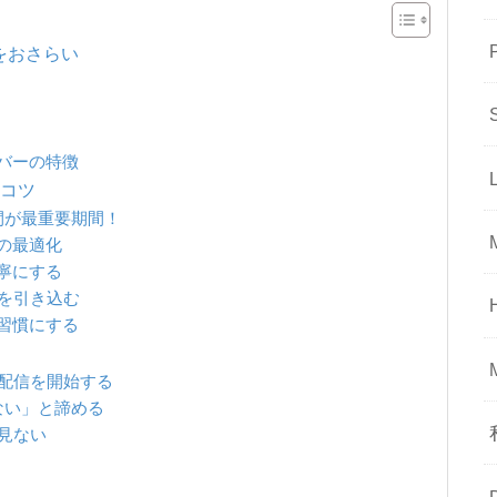
をおさらい
イバーの特徴
なコツ
間が最重要期間！
ルの最適化
丁寧にする
ーを引き込む
を習慣にする
ま配信を開始する
えない」と諦める
切見ない