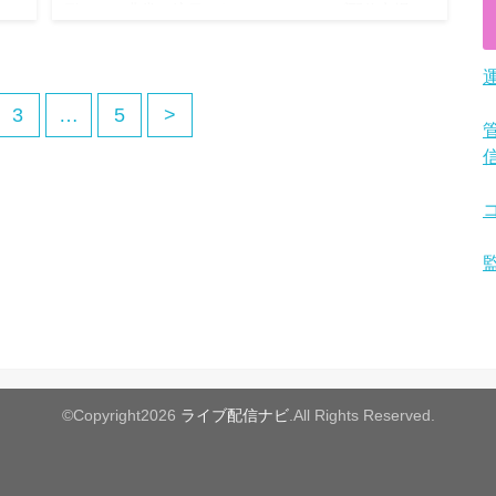
、
形として非常に注目されており、 ライブ配信市場は
所
まだまだ伸びしろがあると言われています。 詳しく
解説していくので、ぜひ最後まで…
3
…
5
>
©Copyright2026
ライブ配信ナビ
.All Rights Reserved.