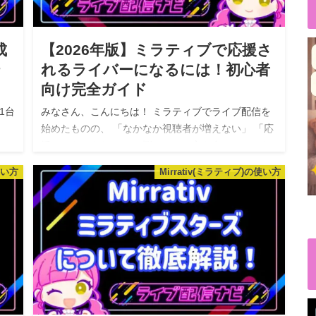
成
【2026年版】ミラティブで応援さ
テ
れるライバーになるには！初心者
向け完全ガイド
1台
みなさん、こんにちは！ ミラティブでライブ配信を
始めたものの、 「なかなか視聴者が増えない」 「応
方に
援してもらえない」 と悩んでいる方も多いのではな
ブ
いでしょうか？ 今回は、ミラティブで愛され、応援
使い方
Mirrativ(ミラティブ)の使い方
されるライバーになるための…