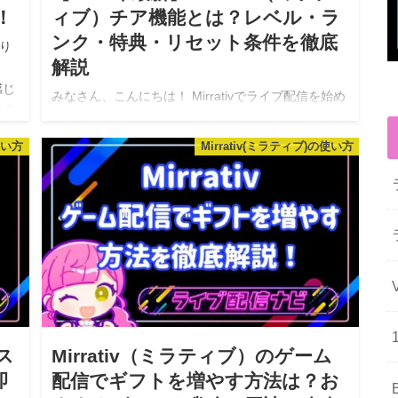
！
ィブ）チア機能とは？レベル・ラ
ンク・特典・リセット条件を徹底
り
解説
感じ
みなさん、こんにちは！ Mirrativでライブ配信を始め
のチ
たばかりの皆さん、「チア機能」って聞いたことは
ありますか？ 実は、この機能はライバーさんとリス
使い方
Mirrativ(ミラティブ)の使い方
ナーさんの絆を深める、とても重要な仕組みなんで
す。 今回は、初心者ラ…
ス
Mirrativ（ミラティブ）のゲーム
即
配信でギフトを増やす方法は？お