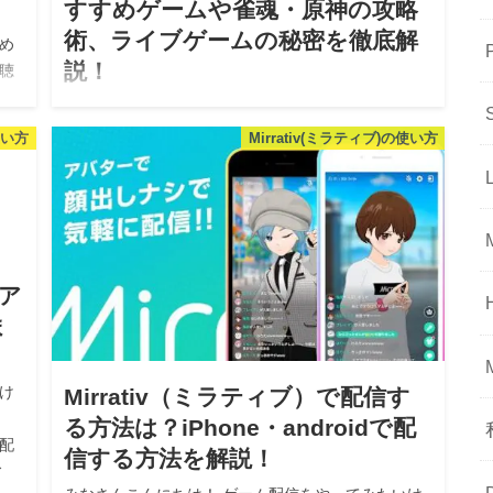
すすめゲームや雀魂・原神の攻略
術、ライブゲームの秘密を徹底解
め
説！
聴
 ス
みなさん、こんにちは！ 「ミラティブで配信を始め
）
たけれど、なかなかリスナーが増えない…」 「ギフ
使い方
Mirrativ(ミラティブ)の使い方
ト（投げ銭）をもらって収益化したいけれど、どの
ゲームを配信すればいいの？」 スマホ1台で手軽にゲ
ーム実況ができるMirrat…
なア
ま
け
Mirrativ（ミラティブ）で配信す
る方法は？iPhone・androidで配
配
信する方法を解説！
ィ