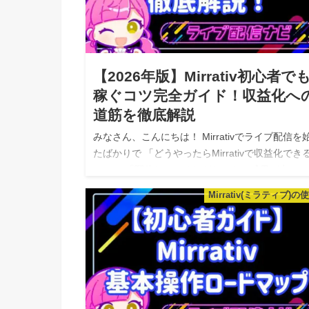
【2026年版】Mirrativ初心者で
稼ぐコツ完全ガイド！収益化へ
道筋を徹底解説
みなさん、こんにちは！ Mirrativでライブ配信を
たばかりで 「どうやったらMirrativで収益化でき
の？」 「配信しているけどなかなか成果が出な
い……」 と悩んでいる方も多いのではないでしょ
Mirrativ(ミラティブ)の
か。 Mirr…