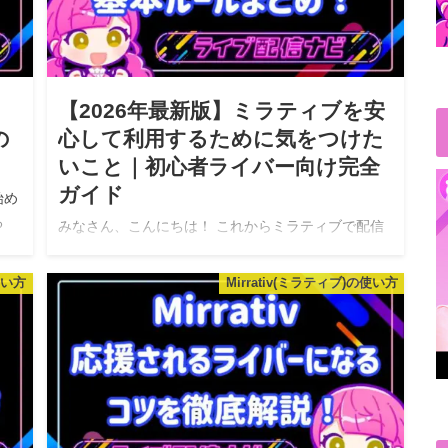
も
【2026年最新版】ミラティブを安
の
心して利用するために気をつけた
いこと｜初心者ライバー向け完全
ガイド
始め
る
みなさん、こんにちは！ これからミラティブで配信
を始めたい方や、「もっと安心して楽しく配信した
う
い！」と考えている初心者ライバーさんも多いので
使い方
Mirrativ(ミラティブ)の使い方
はないでしょうか？ ミラティブは、スマホ1台で気軽
にゲーム配信や雑談配信ができる…