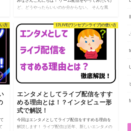
みなさんこんにちは！ ゲーム配信をやってみたいけ
ど、どうやったらいいのか分からない。 そんな風
に、お悩みではありませんか？ Mirrativ（ミラティ
ブ）では、簡単にゲーム配信ができてしまいます！
使い方
17LIVE(ワンセブンライブ)の使い方
今回は、Mirrati…
い
エンタメとしてライブ配信をすす
の
める理由とは！？インタビュー形
式で解説！
て
今回はエンタメとしてライブ配信をすすめる理由を
て
解説します！ ライブ配信は近年、新しいエンタメの