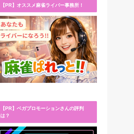
【PR】オススメ麻雀ライバー事務所！
【PR】ベガプロモーションさんの評判
は？