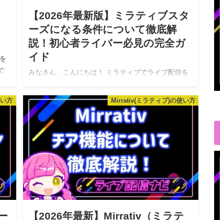
【2026年最新版】ミラティブスタ
引
ーズになる条件について徹底解
説！初心者ライバー必見の完全ガ
イド
を
で
みなさん、こんにちは！ ミラティブでライブ配信を
くの
していると、「ミラティブスターズ」という言葉を
を
耳にすることがありませんか？ これは、ミラティブ
使い方
Mirrativ(ミラティブ)の使い方
の公式パートナーライバーとして認定される制度
で、多くのライバーが目指している憧…
ー
【2026年最新】Mirrativ（ミラテ