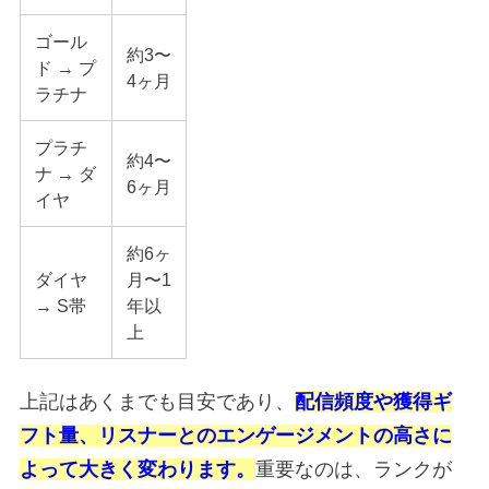
ゴール
約3〜
ド → プ
4ヶ月
ラチナ
プラチ
約4〜
ナ → ダ
6ヶ月
イヤ
約6ヶ
ダイヤ
月〜1
→ S帯
年以
上
上記はあくまでも目安であり、
配信頻度や獲得ギ
フト量、リスナーとのエンゲージメントの高さに
よって大きく変わります。
重要なのは、ランクが