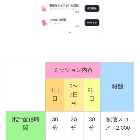
ミッション内容
2〜
報酬
1日
8日
7日
目
目
目
累計配信時
30
30
30
配信スコ
間
分
分
分
ア＋2,000