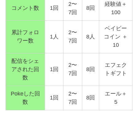
2〜
経験値＋
コメント数
1回
8回
7回
100
ベイビー
累計フォロ
2〜
1人
8人
コイン ＋
ワー数
7回
10
配信をシェ
2〜
エフェク
アされた回
1回
8回
7回
トギフト
数
Pokeした回
2〜
エール＋
1回
8回
数
7回
5