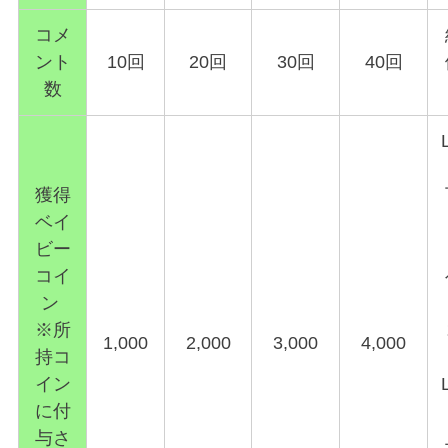
コメ
ント
10回
20回
30回
40回
数
獲得
ベイ
ビー
コイ
ン
※所
1,000
2,000
3,000
4,000
持コ
イン
に付
与さ