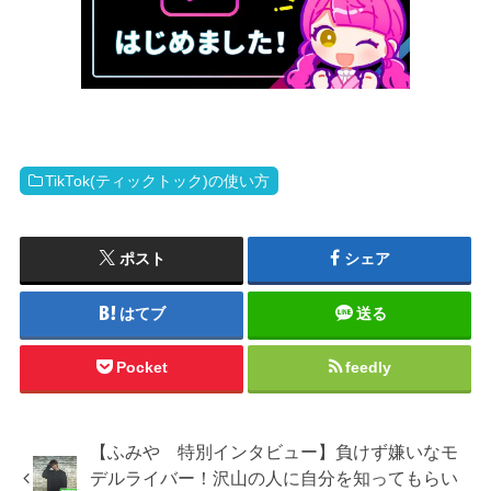
TikTok(ティックトック)の使い方
ポスト
シェア
はてブ
送る
Pocket
feedly
【ふみや 特別インタビュー】負けず嫌いなモ
デルライバー！沢山の人に自分を知ってもらい