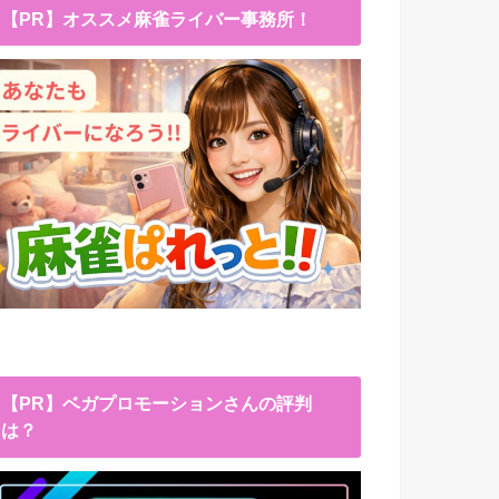
【PR】オススメ麻雀ライバー事務所！
【PR】ベガプロモーションさんの評判
は？