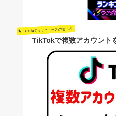
TikTok(ティックトック)の使い方
TikTokで複数アカウン